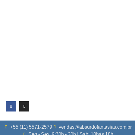
+55 (11) 5571-2579
vendas@absurdofantasias.com.br
Seg - Sex: 9:30h - 20h | Sab: 10hàs 18h