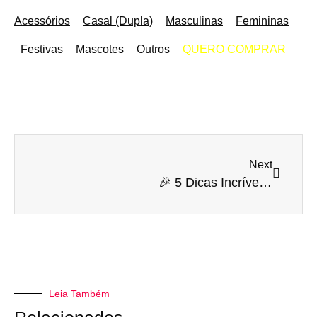
Acessórios
Casal (Dupla)
Masculinas
Femininas
Festivas
Mascotes
Outros
QUERO COMPRAR
Next
🎉 5 Dicas Incríveis para Organizar uma Festa Junina Inesquecível! 🌽💃
Leia Também