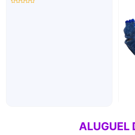
Avaliação
0
de
5
ALUGUEL 