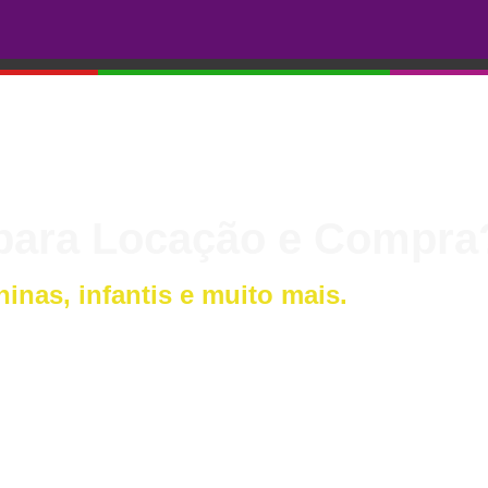
 para Locação e Compra
inas, infantis e muito mais.
lhores opções!