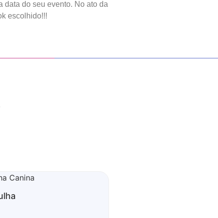
a data do seu evento. No ato da
k escolhido!!!
S
ulha