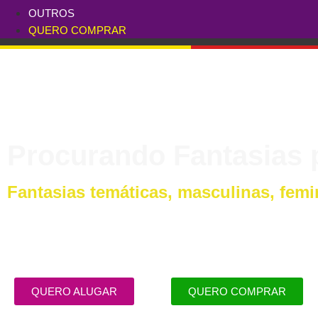
OUTROS
QUERO COMPRAR
Procurando Fantasias
Fantasias temáticas, masculinas, femin
A Absurdo Fantasias tem as me
QUERO ALUGAR
QUERO COMPRAR