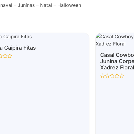
naval – Juninas – Natal – Halloween
h Mascote
a Caipira Fitas
ção
Casal Cowbo
Junina Corp
ção
Xadrez Floral
Avaliação
0
de
5