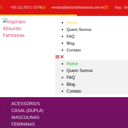
+55 (11) 5571-2579
vendas@absurdofantasias.com.br
Seg - Se
Home
Quem Somos
FAQ
Blog
Contato
Home
Quem Somos
FAQ
Blog
Contato
ACESSÓRIOS
CASAL (DUPLA)
MASCULINAS
FEMININAS