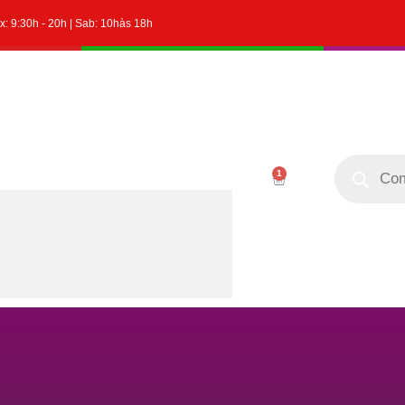
x: 9:30h - 20h | Sab: 10hàs 18h
1