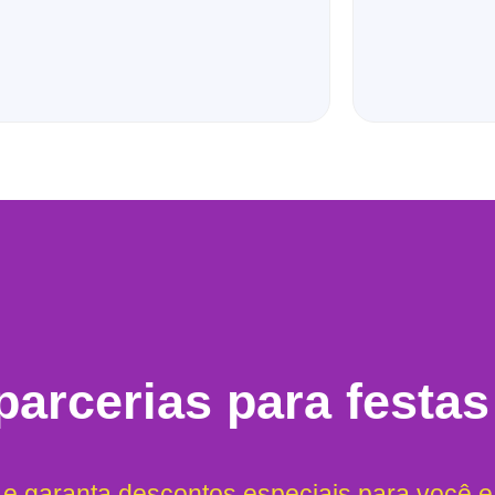
arcerias para festas
 e garanta descontos especiais para você 