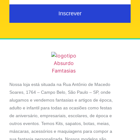
Inscrever
Nossa loja está situada na Rua Antônio de Macedo
Soares, 1764 – Campo Belo, São Paulo – SP, onde
alugamos e vendemos fantasias e artigos de época,
adulto e infantil para todas as ocasiões como festas
de aniversário, empresariais, escolares, de época e
outros eventos. Temos Kits, sapatos, botas, meias,
máscaras, acessórios e maquiagens para compor a
sua fantasia personalizada. Nossos modelos são