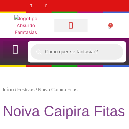
0
Quem Somos
CASAL (DUPLA)
QUERO COMPRAR
Início
/
Festivas
/ Noiva Caipira Fitas
Noiva Caipira Fitas