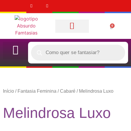
0
Quem Somos
CASAL (DUPLA)
QUERO COMPRAR
Início
/
Fantasia Feminina
/
Cabaré
/ Melindrosa Luxo
Melindrosa Luxo