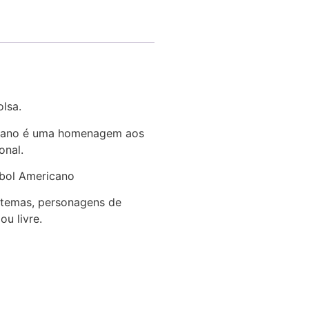
lsa.
icano é uma homenagem aos
onal.
bol Americano
a temas, personagens de
u livre.