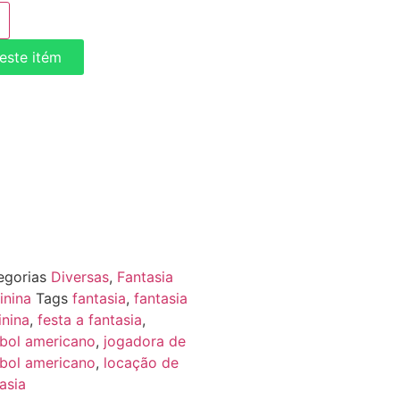
deste itém
egorias
Diversas
,
Fantasia
inina
Tags
fantasia
,
fantasia
inina
,
festa a fantasia
,
ebol americano
,
jogadora de
ebol americano
,
locação de
asia