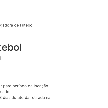
gadora de Futebol
tebol
a
or para período de locação
imado
 dias do ato da retirada na