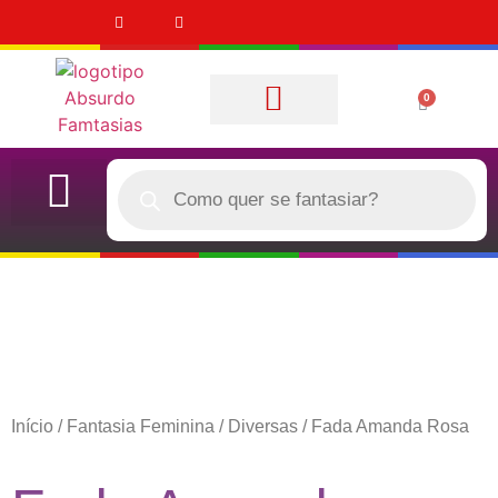
0
Quem Somos
CASAL (DUPLA)
QUERO COMPRAR
Início
/
Fantasia Feminina
/
Diversas
/ Fada Amanda Rosa