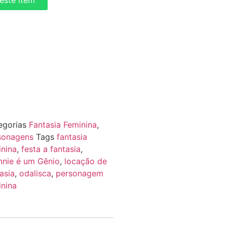
deste itém
egorias
Fantasia Feminina
,
sonagens
Tags
fantasia
inina
,
festa a fantasia
,
nnie é um Gênio
,
locação de
asia
,
odalisca
,
personagem
inina