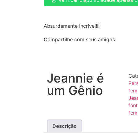
Verificar disponibilidade apenas 
Absurdamente incrível!!!
Compartilhe com seus amigos:
Jeannie é
Cat
Per
um Gênio
fem
Jea
fant
fem
Descrição