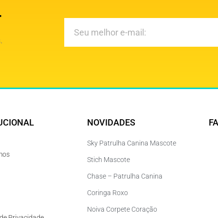
r
.
UCIONAL
NOVIDADES
F
Sky Patrulha Canina Mascote
mos
Stich Mascote
Chase – Patrulha Canina
Coringa Roxo
Noiva Corpete Coração
 de Privacidade