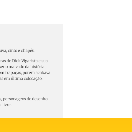
uva, cinto e chapéu.
ras de Dick Vigarista e sua
er o malvado da história,
om trapaças, porém acabava
as em última colocação.
as, personagens de desenho,
 livre.