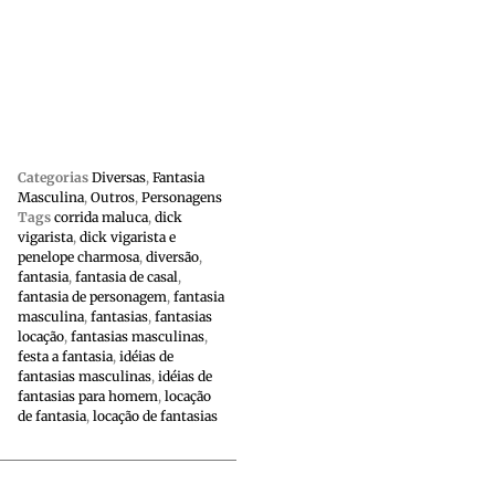
Categorias
Diversas
,
Fantasia
Masculina
,
Outros
,
Personagens
Tags
corrida maluca
,
dick
vigarista
,
dick vigarista e
penelope charmosa
,
diversão
,
fantasia
,
fantasia de casal
,
fantasia de personagem
,
fantasia
masculina
,
fantasias
,
fantasias
locação
,
fantasias masculinas
,
festa a fantasia
,
idéias de
fantasias masculinas
,
idéias de
fantasias para homem
,
locação
de fantasia
,
locação de fantasias