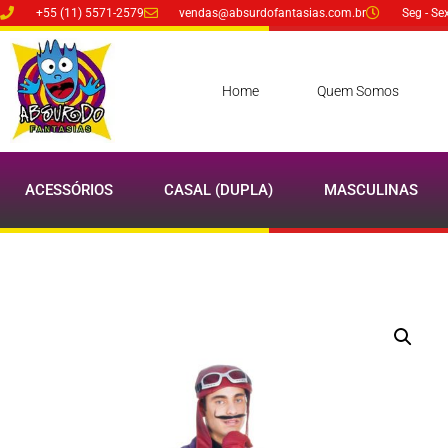
+55 (11) 5571-2579
vendas@absurdofantasias.com.br
Seg - Se
Home
Quem Somos
ACESSÓRIOS
CASAL (DUPLA)
MASCULINAS