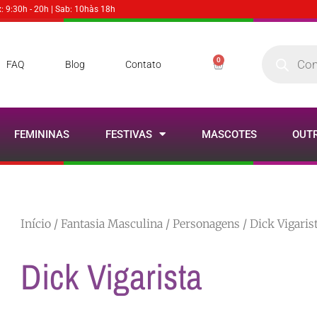
x: 9:30h - 20h | Sab: 10hàs 18h
0
FAQ
Blog
Contato
FEMININAS
FESTIVAS
MASCOTES
OUT
Início
/
Fantasia Masculina
/
Personagens
/ Dick Vigaris
Dick Vigarista