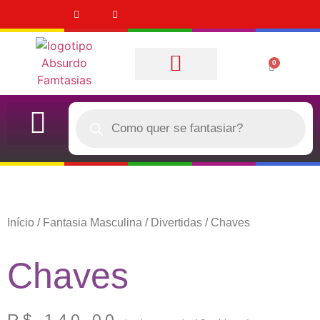
0
Quem Somos
CASAL (DUPLA)
QUERO COMPRAR
Início
/
Fantasia Masculina
/
Divertidas
/ Chaves
Chaves