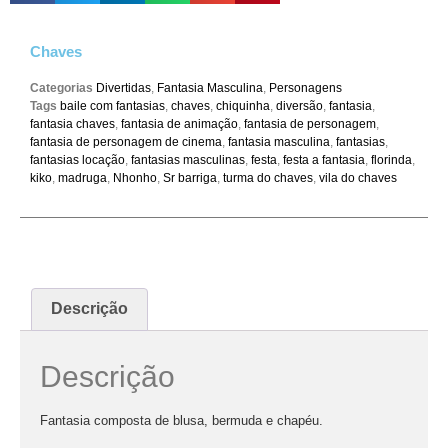
Chaves
Categorias
Divertidas
,
Fantasia Masculina
,
Personagens
Tags
baile com fantasias
,
chaves
,
chiquinha
,
diversão
,
fantasia
,
fantasia chaves
,
fantasia de animação
,
fantasia de personagem
,
fantasia de personagem de cinema
,
fantasia masculina
,
fantasias
,
fantasias locação
,
fantasias masculinas
,
festa
,
festa a fantasia
,
florinda
,
kiko
,
madruga
,
Nhonho
,
Sr barriga
,
turma do chaves
,
vila do chaves
Descrição
Descrição
Fantasia composta de blusa, bermuda e chapéu.