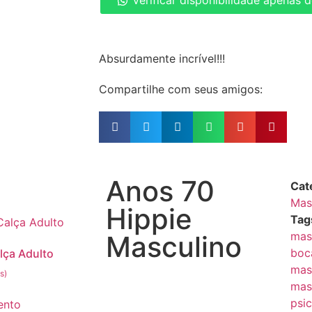
Verificar disponibilidade apenas 
Absurdamente incrível!!!
Compartilhe com seus amigos:
Anos 70
Cat
Mas
Hippie
Tag
mas
Masculino
boc
lça Adulto
mas
mas
psi
ento