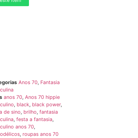
deste itém
egorias
Anos 70
,
Fantasia
culina
s
anos 70
,
Anos 70 hippie
culino
,
black
,
black power
,
a de sino
,
brilho
,
fantasia
culina
,
festa a fantasia
,
culino anos 70
,
codélicos
,
roupas anos 70