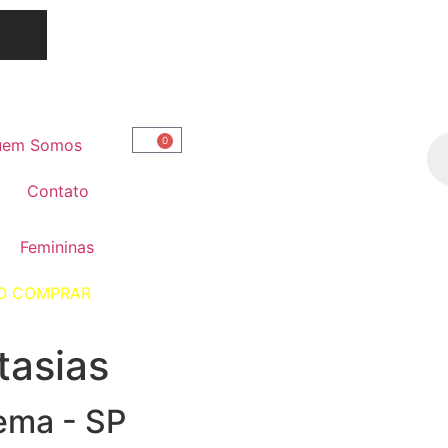
0
uem Somos
Contato
Femininas
O COMPRAR
tasias
ema - SP