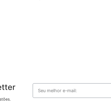
tter
stões.