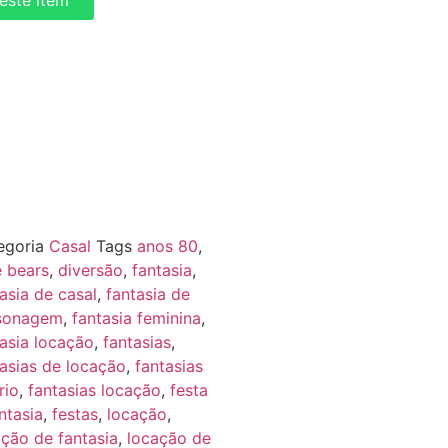
deste itém
egoria
Casal
Tags
anos 80
,
e bears
,
diversão
,
fantasia
,
asia de casal
,
fantasia de
sonagem
,
fantasia feminina
,
tasia locação
,
fantasias
,
tasias de locação
,
fantasias
rio
,
fantasias locação
,
festa
ntasia
,
festas
,
locação
,
ação de fantasia
,
locação de