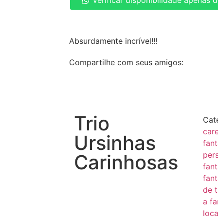
Verificar disponibilidade apenas 
Absurdamente incrível!!!
Compartilhe com seus amigos:
Trio
Cat
car
Ursinhas
fant
per
Carinhosas
fan
fan
de t
a fa
loc