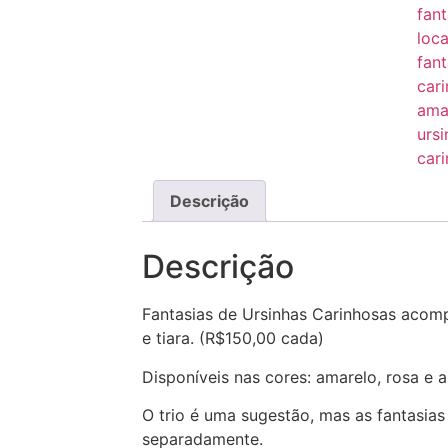
fant
loc
fant
car
ama
urs
car
Descrição
Descrição
Fantasias de Ursinhas Carinhosas acompa
e tiara. (R$150,00 cada)
Disponíveis nas cores: amarelo, rosa e a
O trio é uma sugestão, mas as fantasia
separadamente.