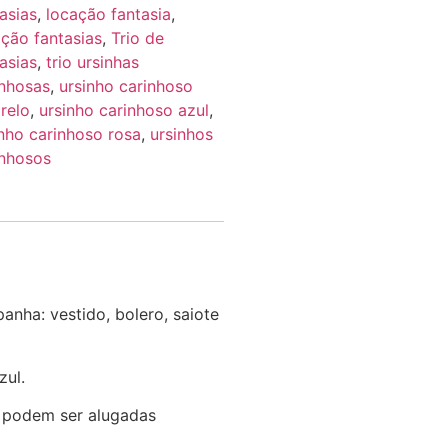
asias
,
locação fantasia
,
ação fantasias
,
Trio de
asias
,
trio ursinhas
inhosas
,
ursinho carinhoso
relo
,
ursinho carinhoso azul
,
inho carinhoso rosa
,
ursinhos
inhosos
nha: vestido, bolero, saiote
zul.
s podem ser alugadas