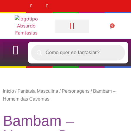
0
Quem Somos
CASAL (DUPLA)
QUERO COMPRAR
Início
/
Fantasia Masculina
/
Personagens
/ Bambam –
Homem das Cavernas
Bambam –