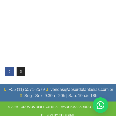
+55 (11) 5571-2579
vendas@absurdofantasias.com.br
Seg - Sex: 9:30h - 20h | Sab: 10hàs 18h
© 2026 TODOS OS DIREITOS RESERVADOS A ABSURDO FANTASIAS
DESIGN BY GODIGITAL