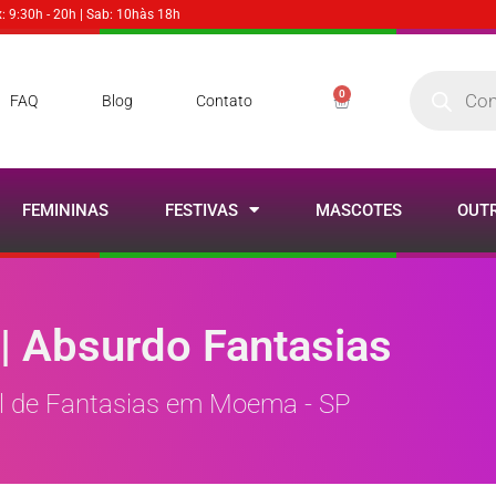
x: 9:30h - 20h | Sab: 10hàs 18h
0
FAQ
Blog
Contato
FEMININAS
FESTIVAS
MASCOTES
OUT
| Absurdo Fantasias
l de Fantasias em Moema - SP