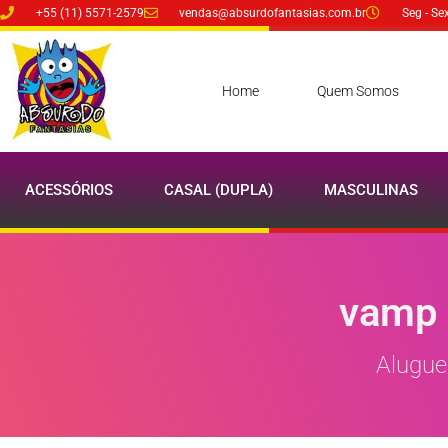
+55 (11) 5571-2579
vendas@absurdofantasias.com.br
Seg - Se
Home
Quem Somos
ACESSÓRIOS
CASAL (DUPLA)
MASCULINAS
vamp 
Alugue