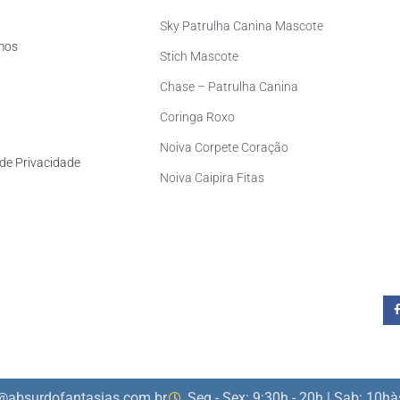
Sky Patrulha Canina Mascote
mos
Stich Mascote
Chase – Patrulha Canina
Coringa Roxo
Noiva Corpete Coração
 de Privacidade
Noiva Caipira Fitas
@absurdofantasias.com.br
Seg - Sex: 9:30h - 20h | Sab: 10h