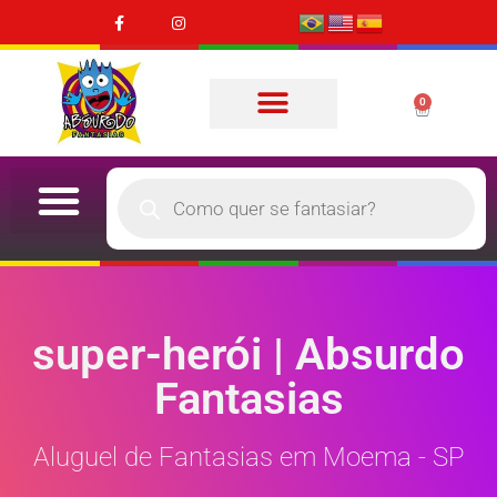
0
super-herói | Absurdo
Fantasias
Aluguel de Fantasias em Moema - SP