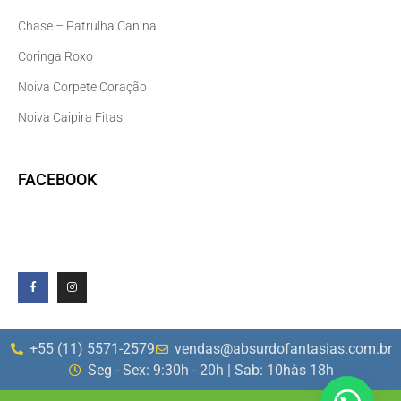
Chase – Patrulha Canina
Coringa Roxo
Noiva Corpete Coração
Noiva Caipira Fitas
FACEBOOK
+55 (11) 5571-2579
vendas@absurdofantasias.com.br
Seg - Sex: 9:30h - 20h | Sab: 10hàs 18h