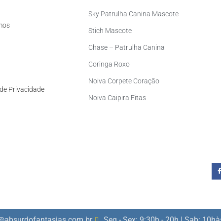
Sky Patrulha Canina Mascote
mos
Stich Mascote
Chase – Patrulha Canina
Coringa Roxo
Noiva Corpete Coração
 de Privacidade
Noiva Caipira Fitas
@absurdofantasias.com.br
Seg - Sex: 9:30h - 20h | Sab: 10h