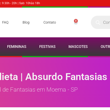
x: 9:30h - 20h | Sab: 10hàs 18h
0
FAQ
Blog
Contato
FEMININAS
FESTIVAS
MASCOTES
OUTR
lieta | Absurdo Fantasias
l de Fantasias em Moema - SP