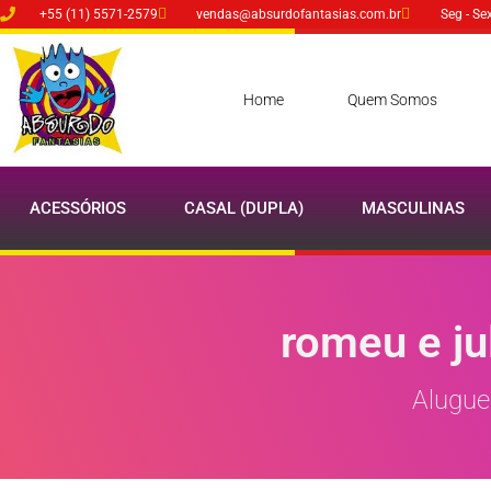
+55 (11) 5571-2579
vendas@absurdofantasias.com.br
Seg - Se
Home
Quem Somos
ACESSÓRIOS
CASAL (DUPLA)
MASCULINAS
romeu e ju
Alugue