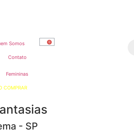
0
uem Somos
Contato
Femininas
O COMPRAR
antasias
ema - SP