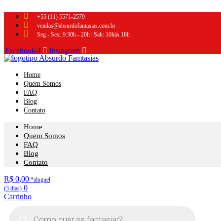
Ir
para
+55 (11) 5571-2579
o
vendas@absurdofantasias.com.br
conteúdo
Seg - Sex: 9:30h - 20h | Sab: 10hàs 18h
Facebook-f
Instagram
Home
Quem Somos
FAQ
Blog
Contato
Home
Quem Somos
FAQ
Blog
Contato
R$
0,00
0
Carrinho
Pesquisar
produtos