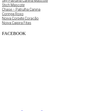
Sky Patrulha Canina Mascote
Stich Mascote
Chase – Patrulha Canina
Coringa Roxo
Noiva Corpete Coração
Noiva Caipira Fitas
FACEBOOK