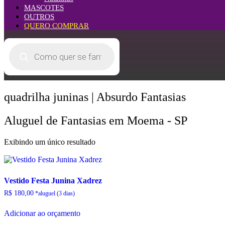
MASCOTES
OUTROS
QUERO COMPRAR
Pesquisar
produtos
quadrilha juninas | Absurdo Fantasias
Aluguel de Fantasias em Moema - SP
Exibindo um único resultado
Vestido Festa Junina Xadrez
R$
180,00
Adicionar ao orçamento