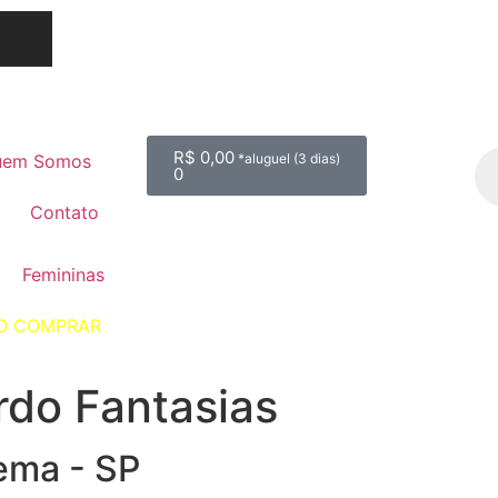
R$
0,00
uem Somos
0
Contato
Femininas
O COMPRAR
rdo Fantasias
ema - SP