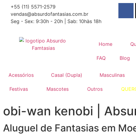
+55 (11) 5571-2579
vendas@absurdofantasias.com.br
Seg - Sex: 9:30h - 20h | Sab: 10hàs 18h
Home
Q
FAQ
Blog
Acessórios
Casal (Dupla)
Masculinas
Festivas
Mascotes
Outros
QUER
obi-wan kenobi | Absu
Aluguel de Fantasias em Mo