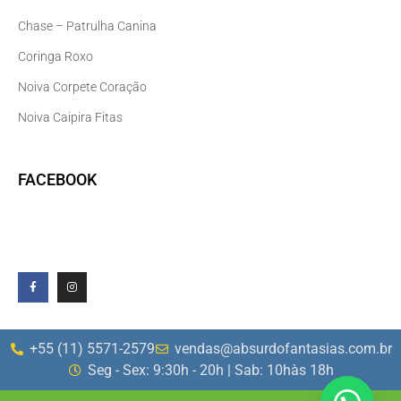
Chase – Patrulha Canina
Coringa Roxo
Noiva Corpete Coração
Noiva Caipira Fitas
FACEBOOK
+55 (11) 5571-2579
vendas@absurdofantasias.com.br
Seg - Sex: 9:30h - 20h | Sab: 10hàs 18h