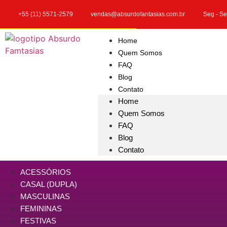
+55 (11) 5571-2579
vendas@absurdofantasias.com.br
Seg - Se
Home
Quem Somos
FAQ
Blog
Contato
Home
Quem Somos
FAQ
Blog
Contato
ACESSÓRIOS
CASAL (DUPLA)
MASCULINAS
FEMININAS
FESTIVAS