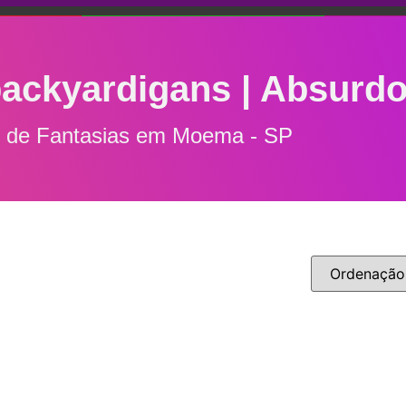
backyardigans | Absurdo
l de Fantasias em Moema - SP