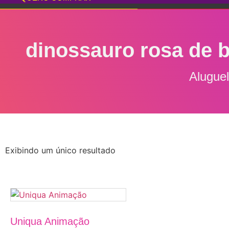
dinossauro rosa de 
Alugue
Exibindo um único resultado
Uniqua Animação