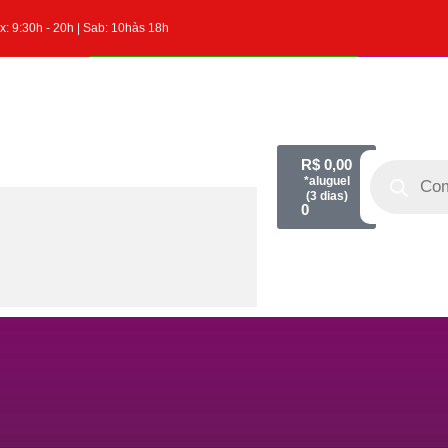
x: 9:30h - 20h | Sab: 10hàs 18h
R$
0,00
0