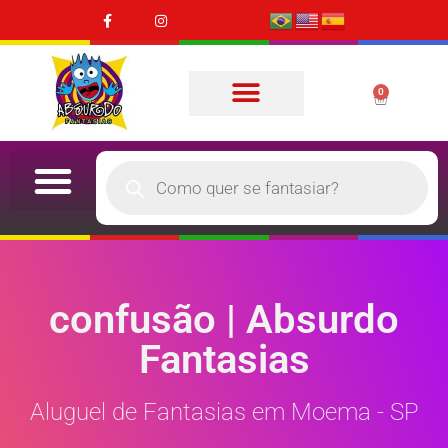
0
confusão | Absurdo
Fantasias
Aluguel de Fantasias em Moema - SP