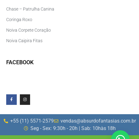
Chase – Patrulha Canina
Coringa Roxo
Noiva Corpete Coração
Noiva Caipira Fitas
FACEBOOK
+55 (11) 5571-2579
vendas@absurdofantasias.com.br
Seg - Sex: 9:30h - 20h | Sab: 10hàs 18h